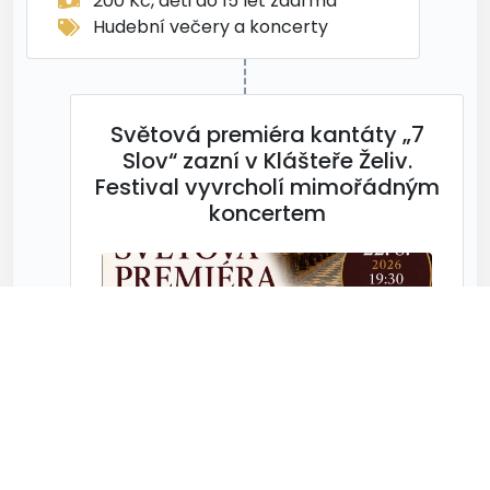
200 Kč, děti do 15 let zdarma
Hudební večery a koncerty
Světová premiéra kantáty „7
Slov“ zazní v Klášteře Želiv.
Festival vyvrcholí mimořádným
koncertem
22. 8. 26 19:30